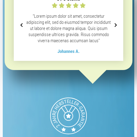
“Lorem ipsum dolor sit amet, consectetur
“Lor
adipiscing elit, sed do eiusmod tempor incididunt
adipisc
ut labore et dolore magna aliqua. Quis ipsum
ut la
suspendisse ultrices gravida. Risus commodo
suspen
viverra maecenas accumsan lacus”
v
Johannes A.