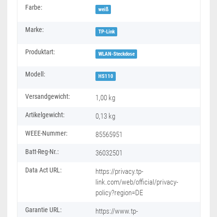
Produkteigenschaft
Wert
Farbe:
weiß
Marke:
TP-Link
Produktart:
WLAN-Steckdose
Modell:
HS110
Versandgewicht:
1,00 kg
Artikelgewicht:
0,13
kg
WEEE-Nummer:
85565951
Batt-Reg-Nr.:
36032501
Data Act URL:
https://privacy.tp-
link.com/web/official/privacy-
policy?region=DE
Garantie URL:
https://www.tp-