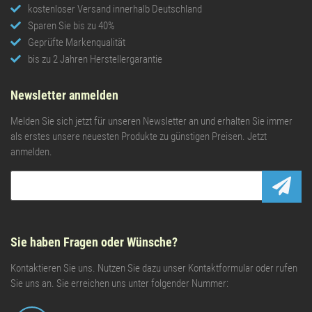
kostenloser Versand innerhalb Deutschland
Sparen Sie bis zu 40%
Geprüfte Markenqualität
bis zu 2 Jahren Herstellergarantie
Newsletter anmelden
Melden Sie sich jetzt für unseren Newsletter an und erhalten Sie immer
als erstes unsere neuesten Produkte zu günstigen Preisen. Jetzt
anmelden.
Newsletter Abonnieren
Sie haben Fragen oder Wünsche?
Kontaktieren Sie uns. Nutzen Sie dazu unser Kontaktformular oder rufen
Sie uns an. Sie erreichen uns unter folgender Nummer: