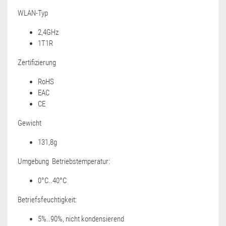
WLAN-Typ
2,4GHz
1T1R
Zertifizierung
RoHS
EAC
CE
Gewicht
131,8g
Umgebung Betriebstemperatur:
0°C..40°C
Betriefsfeuchtigkeit:
5%..90%, nicht kondensierend