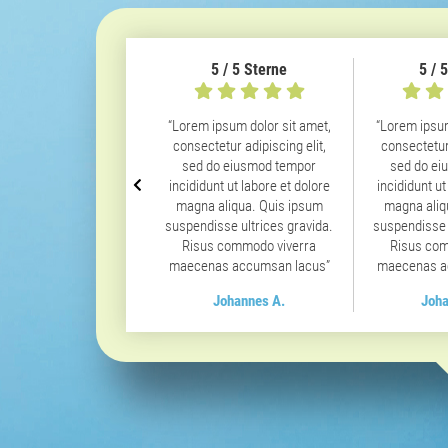
5 / 5 Sterne
5 / 
“Lorem ipsum dolor sit amet,
“Lorem ipsum
consectetur adipiscing elit,
consectetur 
sed do eiusmod tempor
sed do ei
incididunt ut labore et dolore
incididunt ut
magna aliqua. Quis ipsum
magna aliq
suspendisse ultrices gravida.
suspendisse 
Risus commodo viverra
Risus com
maecenas accumsan lacus”
maecenas a
Johannes A.
Joha