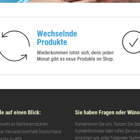
Wechselnde
Produkte
Wiederkommen lohnt sich, denn jeden
Monat gibt es neue Produkte im Shop.
le auf einen Blick:
Sie haben Fragen oder Wüns
swahl an Markenprodukten
Kontaktieren Sie uns. Nutzen Sie da
Kontaktformular oder rufen Sie uns 
er Versand innerhalb Deutschland
erreichen uns unter folgender Numm
e bis zu 40%