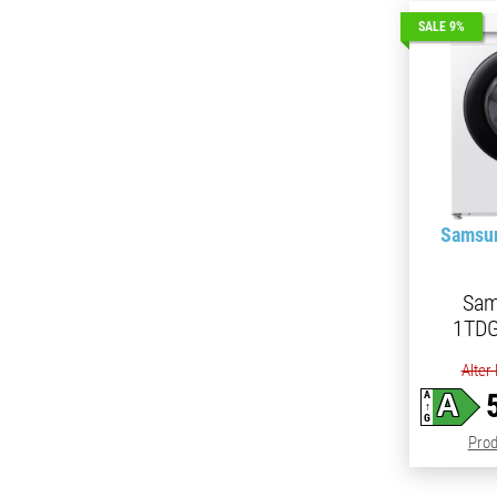
SALE 9%
Samsun
Sam
1TD
Alter
A
A
↑
G
Prod