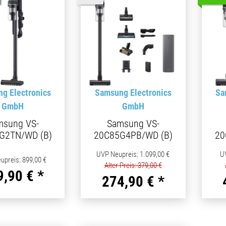
g Electronics
Samsung Electronics
Sa
GmbH
GmbH
msung VS-
Samsung VS-
G2TN/WD (B)
20C85G4PB/WD (B)
20
UVP Neupreis
:
1.099,00 €
U
upreis
:
899,00 €
Alter Preis: 379,00 €
9,90 €
*
274,90 €
*