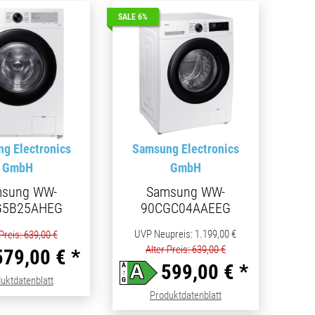
SALE 6%
g Electronics
Samsung Electronics
GmbH
GmbH
sung WW-
Samsung WW-
G5B25AHEG
90CGC04AAEEG
UVP Neupreis
:
1.199,00 €
 Preis: 639,00 €
Alter Preis: 639,00 €
579,00 €
*
599,00 €
*
A
A
↑
(öffnet in neuem Tab)
uktdatenblatt
G
(öffnet in neuem Tab)
Produktdatenblatt