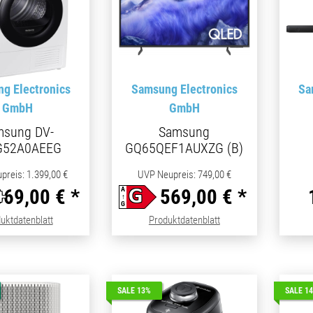
g Electronics
Samsung Electronics
Sa
GmbH
GmbH
msung DV-
Samsung
G52A0AEEG
GQ65QEF1AUXZG (B)
preis
:
1.399,00 €
UVP Neupreis
:
749,00 €
669,00 €
*
569,00 €
*
A
+
G
↑
G
(öffnet in neuem Tab)
(öffnet in neuem Tab)
uktdatenblatt
Produktdatenblatt
SALE 13%
SALE 1