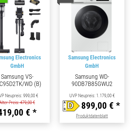
msung Electronics
Samsung Electronics
GmbH
GmbH
Samsung VS-
Samsung WD-
C95D2TK/WD (B)
90DB7B85GWU2
VP Neupreis
:
999,00 €
UVP Neupreis
:
1.179,00 €
Alter Preis: 479,00 €
899,00 €
*
A
D
↑
G
419,00 €
*
(öffnet in neuem 
Produktdatenblatt