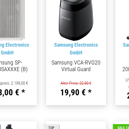
g Electronics
Samsung Electronics
Sa
GmbH
GmbH
msung SP-
Samsung VCA-RVG20
DSAXXXE (B)
Virtual Guard
20
U
preis
:
2.199,00 €
Alter Preis: 22,90 €
8,00 €
*
19,90 €
*
TOP
SALE 1