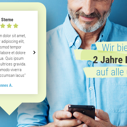
5 Sterne
5 / 5 Sterne
 dolor sit amet,
“Lorem ipsum dolor sit amet,
adipiscing elit,
consectetur adipiscing elit,
Wir bi
usmod tempor
sed do eiusmod tempor
 labore et dolore
incididunt ut labore et dolore
2 Jahre 
ua. Quis ipsum
magna aliqua. Quis ipsum
ultrices gravida.
suspendisse ultrices gravida.
auf alle
modo viverra
Risus commodo viverra
ccumsan lacus”
maecenas accumsan lacus”
nnes A.
Johannes A.