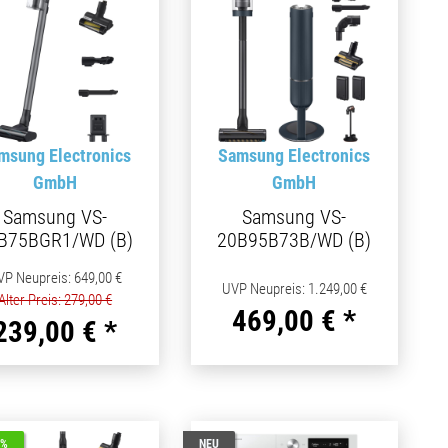
msung Electronics
Samsung Electronics
GmbH
GmbH
Samsung VS-
Samsung VS-
B75BGR1/WD (B)
20B95B73B/WD (B)
VP Neupreis
:
649,00 €
UVP Neupreis
:
1.249,00 €
Alter Preis: 279,00 €
469,00 €
*
239,00 €
*
3%
NEU