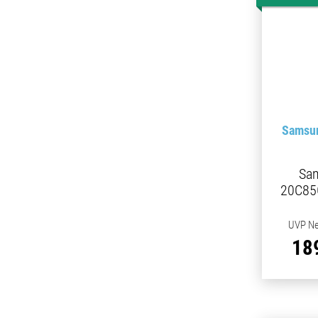
Samsun
Sa
20C85
UVP Ne
18