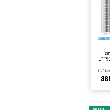
Samsun
Sa
LPF5
UVP Neu
88
AUF LAGER