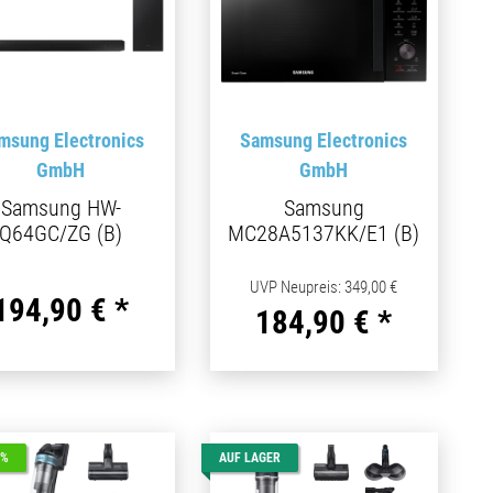
msung Electronics
Samsung Electronics
GmbH
GmbH
Samsung HW-
Samsung
Q64GC/ZG (B)
MC28A5137KK/E1 (B)
UVP Neupreis
:
349,00 €
194,90 €
*
184,90 €
*
4%
AUF LAGER